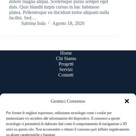
dolore magna aliqua. Scelerisque purus semper eget
duis. Quis blandit turpis cursus in hac habitasse
platea. Pellentesque eu tincidunt tortor aliquam nulla
facilisi. Sed…
Sabrina Irala
Agosto 18, 2020
Home
Chi Siamo
Progetti
Servizi
Contatti
Gestisci Consenso
Uffici e sede legale:
Strada del Portone 129 - GRUGLIASCO (TO)
Per fornire le migliori esperienze, utilizziamo tecnologie come i cookie per
Telefono
memorizzare e/o accedere alle informazioni del dispositivo. Il consenso a queste
+39 011.411.92.65
tecnologie ci permetterà di elaborare dati come il comportamento di navigazione o ID
Email:
unici su questo sito. Non acconsentire o ritirare il consenso può influire negativamente
stielsrl@tin.it / stiel@legalmail.it
su alcune caratteristiche e funzioni.