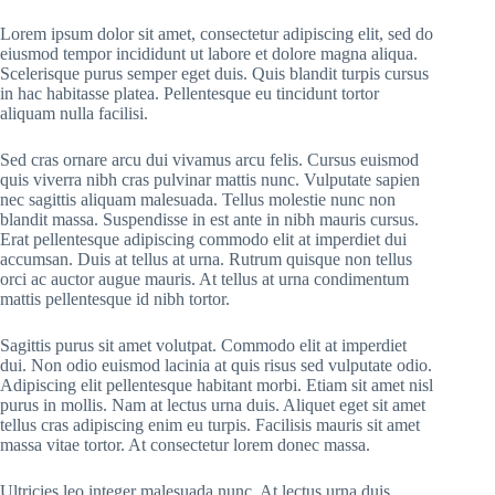
Lorem ipsum dolor sit amet, consectetur adipiscing elit, sed do
eiusmod tempor incididunt ut labore et dolore magna aliqua.
Scelerisque purus semper eget duis. Quis blandit turpis cursus
in hac habitasse platea. Pellentesque eu tincidunt tortor
aliquam nulla facilisi.
Sed cras ornare arcu dui vivamus arcu felis. Cursus euismod
quis viverra nibh cras pulvinar mattis nunc. Vulputate sapien
nec sagittis aliquam malesuada. Tellus molestie nunc non
blandit massa. Suspendisse in est ante in nibh mauris cursus.
Erat pellentesque adipiscing commodo elit at imperdiet dui
accumsan. Duis at tellus at urna. Rutrum quisque non tellus
orci ac auctor augue mauris. At tellus at urna condimentum
mattis pellentesque id nibh tortor.
Sagittis purus sit amet volutpat. Commodo elit at imperdiet
dui. Non odio euismod lacinia at quis risus sed vulputate odio.
Adipiscing elit pellentesque habitant morbi. Etiam sit amet nisl
purus in mollis. Nam at lectus urna duis. Aliquet eget sit amet
tellus cras adipiscing enim eu turpis. Facilisis mauris sit amet
massa vitae tortor. At consectetur lorem donec massa.
Ultricies leo integer malesuada nunc. At lectus urna duis