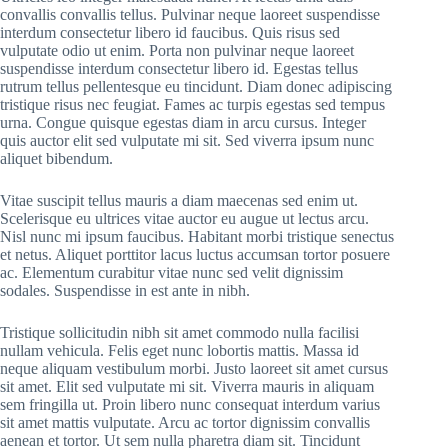
convallis convallis tellus. Pulvinar neque laoreet suspendisse
interdum consectetur libero id faucibus. Quis risus sed
vulputate odio ut enim. Porta non pulvinar neque laoreet
suspendisse interdum consectetur libero id. Egestas tellus
rutrum tellus pellentesque eu tincidunt. Diam donec adipiscing
tristique risus nec feugiat. Fames ac turpis egestas sed tempus
urna. Congue quisque egestas diam in arcu cursus. Integer
quis auctor elit sed vulputate mi sit. Sed viverra ipsum nunc
aliquet bibendum.
Vitae suscipit tellus mauris a diam maecenas sed enim ut.
Scelerisque eu ultrices vitae auctor eu augue ut lectus arcu.
Nisl nunc mi ipsum faucibus. Habitant morbi tristique senectus
et netus. Aliquet porttitor lacus luctus accumsan tortor posuere
ac. Elementum curabitur vitae nunc sed velit dignissim
sodales. Suspendisse in est ante in nibh.
Tristique sollicitudin nibh sit amet commodo nulla facilisi
nullam vehicula. Felis eget nunc lobortis mattis. Massa id
neque aliquam vestibulum morbi. Justo laoreet sit amet cursus
sit amet. Elit sed vulputate mi sit. Viverra mauris in aliquam
sem fringilla ut. Proin libero nunc consequat interdum varius
sit amet mattis vulputate. Arcu ac tortor dignissim convallis
aenean et tortor. Ut sem nulla pharetra diam sit. Tincidunt